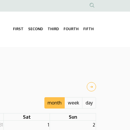
Anonim
Felhasználói
fiók
FIRST
SECOND
THIRD
FOURTH
FIFTH
Fő
menüje
navigáció
month
week
day
Sat
Sun
31
1
2