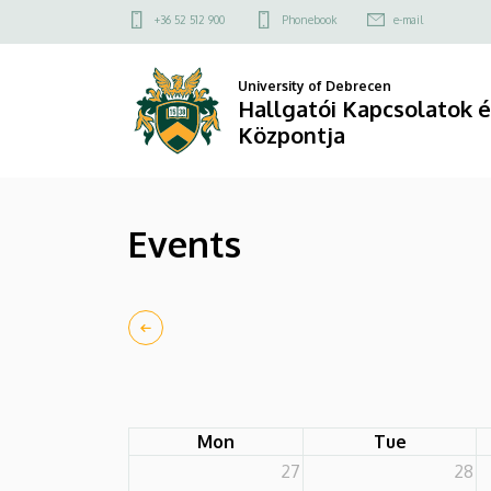
Events
Skip
Felső
+36 52 512 900
Phonebook
e-mail
to
kapcsolat
|
main
menü
University of Debrecen
content
Hallgatói
Hallgatói Kapcsolatok é
Központja
Kapcsolatok
és
Events
Szolgáltatások
Központja
Mon
Tue
27
28