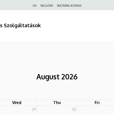
Felső
UD
FACULTIES
DOCTORAL SCHOOLS
navigáció
s Szolgáltatások
August 2026
Wed
Thu
Fri
29
30