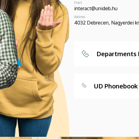
Email
interact@unideb.hu
Address
4032 Debrecen, Nagyerdei krt
Departments
UD Phonebook