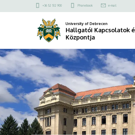
Hallgatói
Felső
+36 52 512 900
Phonebook
e-mail
kapcsolat
Kapcsolatok
menü
University of Debrecen
és
Hallgatói Kapcsolatok é
Központja
Szolgáltatások
DIAVETÍTÉS
Központja