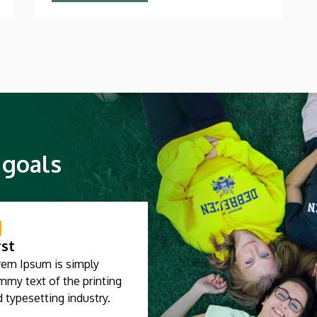
 goals
rst
rem Ipsum is simply
mmy text of the printing
 typesetting industry.