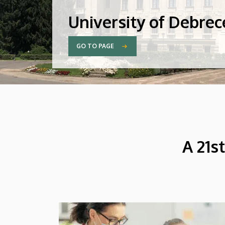
University of Debre
GO TO PAGE
A 21s