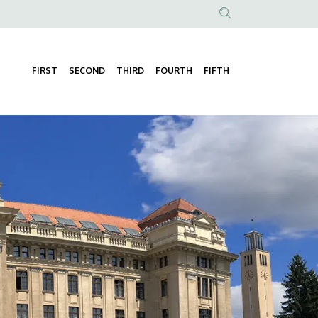
Anonim
Felhasználói
fiók
FIRST
SECOND
THIRD
FOURTH
FIFTH
Fő
menüje
navigáció