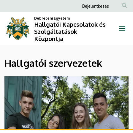
Hallgatói
Ugrás
Anonim
Bejelentkezés
a
Felhasználói
szervezetek
tartalomra
Debreceni Egyetem
fiók
Hallgatói Kapcsolatok és
|
Szolgáltatások
menüje
Központja
Hallgatói
Kapcsolatok
Hallgatói szervezetek
és
Szolgáltatások
Központja