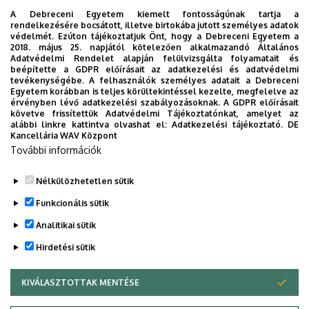
A Debreceni Egyetem kiemelt fontosságúnak tartja a
rendelkezésére bocsátott, illetve birtokába jutott személyes adatok
védelmét. Ezúton tájékoztatjuk Önt, hogy a Debreceni Egyetem a
2018. május 25. napjától kötelezően alkalmazandó Általános
Adatvédelmi Rendelet alapján felülvizsgálta folyamatait és
beépítette a GDPR előírásait az adatkezelési és adatvédelmi
tevékenységébe. A felhasználók személyes adatait a Debreceni
Egyetem korábban is teljes körültekintéssel kezelte, megfelelve az
érvényben lévő adatkezelési szabályozásoknak. A GDPR előírásait
Debreceni Egyetem Hallgatói Önkormányzat
követve frissítettük Adatvédelmi Tájékoztatónkat, amelyet az
alábbi linkre kattintva olvashat el:
Adatkezelési tájékoztató.
DE
(DEHÖK)
Kancellária WAV Központ
További információk
Egyetemi Doktorandusz Önkormányzat (DÖK)
Nélkülözhetetlen sütik
Legutóbbi frissítés:
2023. 02. 17. 09:15
Funkcionális sütik
Analitikai sütik
Hirdetési sütik
KIVÁLASZTOTTAK MENTÉSE
WITHDRAW CONSENT