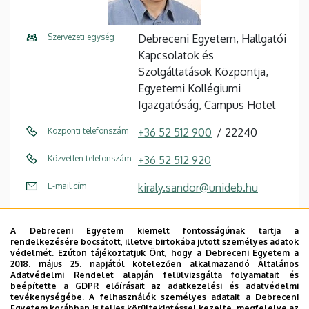
Szervezeti egység
Debreceni Egyetem, Hallgatói
Kapcsolatok és
Szolgáltatások Központja,
Egyetemi Kollégiumi
Igazgatóság, Campus Hotel
Központi telefonszám
+36 52 512 900
22240
Közvetlen telefonszám
+36 52 512 920
E-mail cím
kiraly.sandor@unideb.hu
Cím
4032 Debrecen, Egyetem tér
1.
A Debreceni Egyetem kiemelt fontosságúnak tartja a
rendelkezésére bocsátott, illetve birtokába jutott személyes adatok
védelmét. Ezúton tájékoztatjuk Önt, hogy a Debreceni Egyetem a
Épület
Debreceni Egyetem -
2018. május 25. napjától kötelezően alkalmazandó Általános
Debreceni Református
Adatvédelmi Rendelet alapján felülvizsgálta folyamatait és
beépítette a GDPR előírásait az adatkezelési és adatvédelmi
Hittudományi Egyetem
tevékenységébe. A felhasználók személyes adatait a Debreceni
Egyetem korábban is teljes körültekintéssel kezelte, megfelelve az