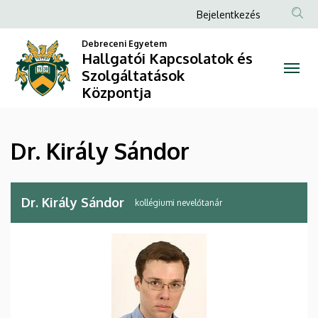
Dr.
Ugrás
Anonim
Bejelentkezés
a
Felhasználói
Király
tartalomra
Debreceni Egyetem
fiók
Hallgatói Kapcsolatok és
Sándor
Szolgáltatások
menüje
Központja
|
Hallgatói
Dr. Király Sándor
Kapcsolatok
és
Dr. Király Sándor
kollégiumi nevelőtanár
Szolgáltatások
Központja