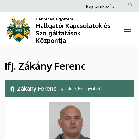
ifj.
Ugrás
Anonim
Bejelentkezés
a
Felhasználói
Zákány
tartalomra
Debreceni Egyetem
fiók
Hallgatói Kapcsolatok és
Ferenc
Szolgáltatások
menüje
Központja
|
Hallgatói
ifj. Zákány Ferenc
Kapcsolatok
és
ifj. Zákány Ferenc
gondnok, EKI ügyintéző
Szolgáltatások
Központja