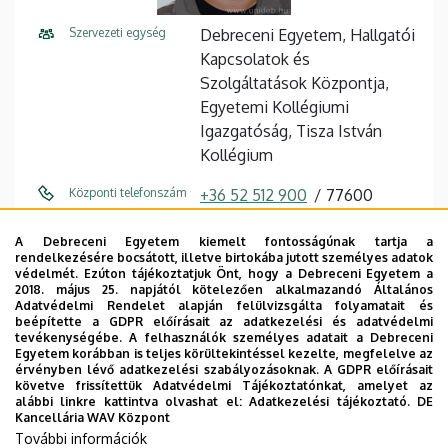
Szervezeti egység
Debreceni Egyetem, Hallgatói
Kapcsolatok és
Szolgáltatások Központja,
Egyetemi Kollégiumi
Igazgatóság, Tisza István
Kollégium
Központi telefonszám
+36 52 512 900
77600
Közvetlen telefonszám
+36 52 518 636
A Debreceni Egyetem kiemelt fontosságúnak tartja a
rendelkezésére bocsátott, illetve birtokába jutott személyes adatok
E-mail cím
ifj.zakany.ferenc@unideb.hu
védelmét. Ezúton tájékoztatjuk Önt, hogy a Debreceni Egyetem a
2018. május 25. napjától kötelezően alkalmazandó Általános
Adatvédelmi Rendelet alapján felülvizsgálta folyamatait és
Fax
+36 52 512 940
beépítette a GDPR előírásait az adatkezelési és adatvédelmi
tevékenységébe. A felhasználók személyes adatait a Debreceni
Cím
4027 Debrecen, Egyetem
Egyetem korábban is teljes körültekintéssel kezelte, megfelelve az
érvényben lévő adatkezelési szabályozásoknak. A GDPR előírásait
sugárút 13.
követve frissítettük Adatvédelmi Tájékoztatónkat, amelyet az
alábbi linkre kattintva olvashat el:
Adatkezelési tájékoztató.
DE
Emelet, ajtó
földszint, 001 ("B" épület)
Kancellária WAV Központ
További információk