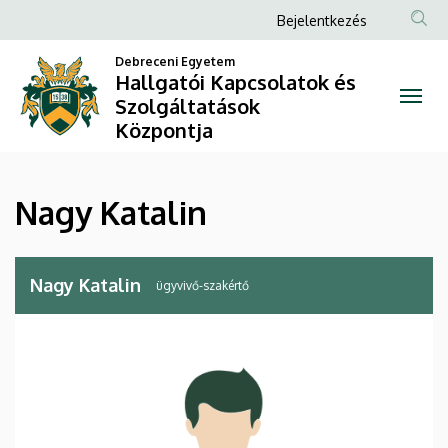
Nagy
Ugrás
Anonim
Bejelentkezés
a
Felhasználói
Katalin
tartalomra
Debreceni Egyetem
fiók
Hallgatói Kapcsolatok és
|
Szolgáltatások
menüje
Központja
Hallgatói
Kapcsolatok
Nagy Katalin
és
Szolgáltatások
Nagy Katalin
ügyvivő-szakértő
Központja