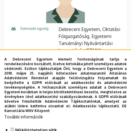
Szervezeti egység
Debreceni Egyetem, Oktatási
Főigazgatóság, Egyetemi
Tanulmányi Nyilvántartási
Igazgatóság (ETNYI)
A Debreceni Egyetem kiemelt fontosságúnak tartja a
Központi telefonszám
+36 52 512 900
58028
rendelkezésére bocsátott, illetve birtokába jutott személyes adatok
védelmét. Ezúton tájékoztatjuk Önt, hogy a Debreceni Egyetem a
E-mail cím
nagy.katalin@unideb.hu
2018. május 25. napjától kötelezően alkalmazandó Általános
Adatvédelmi Rendelet alapján felülvizsgálta folyamatait és
beépítette a GDPR előírásait az adatkezelési és adatvédelmi
Cím
4032 Debrecen Nagyerdei
tevékenységébe. A felhasználók személyes adatait a Debreceni
körút 94
Egyetem korábban is teljes körültekintéssel kezelte, megfelelve az
érvényben lévő adatkezelési szabályozásoknak. A GDPR előírásait
követve frissítettük Adatvédelmi Tájékoztatónkat, amelyet az
Épület
Nemzetközi Oktatást
alábbi linkre kattintva olvashat el:
Adatkezelési tájékoztató.
DE
Koordináló Központ épület
Kancellária WAV Központ
További információk
Emelet, ajtó
2. emelet, 206
Nélkülözhetetlen sütik