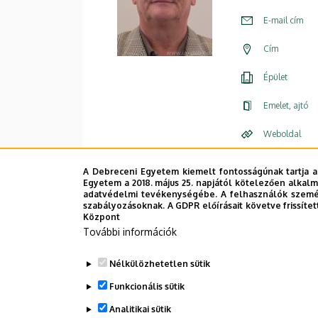
E-mail cím
Cím
Épület
Emelet, ajtó
Weboldal
A Debreceni Egyetem kiemelt fontosságúnak tartja a
Egyetem a 2018. május 25. napjától kötelezően alkalm
adatvédelmi tevékenységébe. A felhasználók személ
szabályozásoknak. A GDPR előírásait követve frissítet
Központ
További információk
Nélkülözhetetlen sütik
Funkcionális sütik
Analitikai sütik