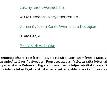
zakany.ferenc@unideb.hu
4032 Debrecen Nagyerdei körút 82
Zeneművészeti Kar és Weiner Leó Kollégium
3. emelet, 4
Szervezeti weboldal
 rendelkezésére bocsátott, illetve birtokába jutott személyes adatok v
azandó Általános Adatvédelmi Rendelet alapján felülvizsgálta folyamata
yes adatait a Debreceni Egyetem korábban is teljes körültekintéssel 
tük Adatvédelmi Tájékoztatónkat, amelyet az alábbi linkre kattintva olv