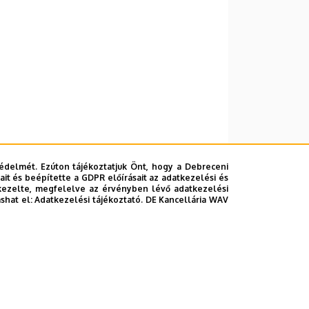
édelmét. Ezúton tájékoztatjuk Önt, hogy a Debreceni
it és beépítette a GDPR előírásait az adatkezelési és
kezelte, megfelelve az érvényben lévő adatkezelési
ashat el:
Adatkezelési tájékoztató.
DE Kancellária WAV