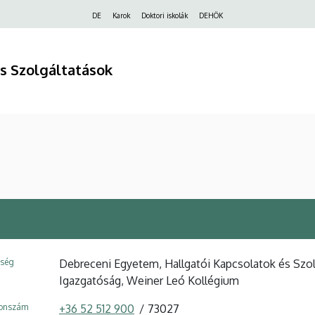
Felső
DE
Karok
Doktori iskolák
DEHÖK
navigáció
s Szolgáltatások
ység
Debreceni Egyetem, Hallgatói Kapcsolatok és Szo
Igazgatóság, Weiner Leó Kollégium
fonszám
+36 52 512 900
73027